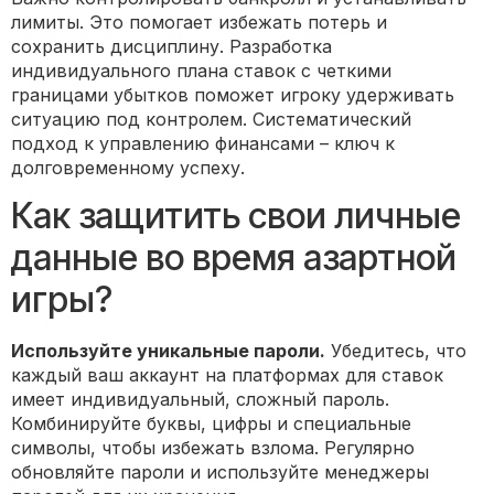
лимиты. Это помогает избежать потерь и
сохранить дисциплину. Разработка
индивидуального плана ставок с четкими
границами убытков поможет игроку удерживать
ситуацию под контролем. Систематический
подход к управлению финансами – ключ к
долговременному успеху.
Как защитить свои личные
данные во время азартной
игры?
Используйте уникальные пароли.
Убедитесь, что
каждый ваш аккаунт на платформах для ставок
имеет индивидуальный, сложный пароль.
Комбинируйте буквы, цифры и специальные
символы, чтобы избежать взлома. Регулярно
обновляйте пароли и используйте менеджеры