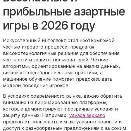
прибыльные азартные
игры в 2026 году
Искусственный интеллект стал неотъемлемой
частью игрового процесса, предлагая
высокотехнологичные решения для обеспечения
честности и защиты пользователей. Чёткие
алгоритмы, ориентированные на анализ данных,
выявляют недобросовестные практики, а
машинное обучение помогает предсказывать
модели поведения игроков.
В условиях современного рынка, важно обратить
внимание на лицензированные платформы,
которые демонстрируют прозрачные условия и
защиту данных. Например,
vavada зеркало
предлагает пользователям актуальные новости и
доступ к разнообразным предложениям с высоким