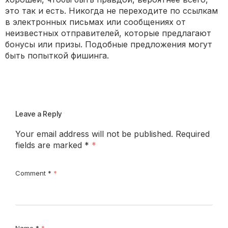
это так и есть. Никогда не переходите по ссылкам
в электронных письмах или сообщениях от
неизвестных отправителей, которые предлагают
бонусы или призы. Подобные предложения могут
быть попыткой фишинга.
Leave a Reply
Your email address will not be published.
Required
fields are marked
*
Comment
*