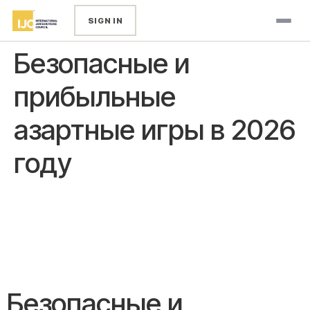
SIGN IN
Безопасные и
прибыльные
азартные игры в 2026
году
Безопасные и