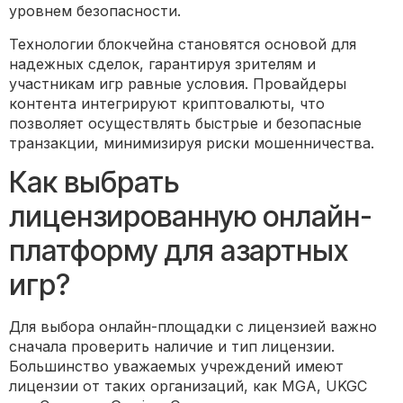
уровнем безопасности.
Технологии блокчейна становятся основой для
надежных сделок, гарантируя зрителям и
участникам игр равные условия. Провайдеры
контента интегрируют криптовалюты, что
позволяет осуществлять быстрые и безопасные
транзакции, минимизируя риски мошенничества.
Как выбрать
лицензированную онлайн-
платформу для азартных
игр?
Для выбора онлайн-площадки с лицензией важно
сначала проверить наличие и тип лицензии.
Большинство уважаемых учреждений имеют
лицензии от таких организаций, как MGA, UKGC