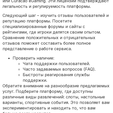
или Curacao eGaming. Эти лицензии подтверждают
легальность и регулируемость платформы.
Следующий шаг – изучить отзывы пользователей и
репутацию платформы. Посетите
специализированные форумы и сайты с
рейтингами, где игроки делятся своим опытом.
Сравнение положительных и отрицательных
отзывов поможет составить более полное
представление о работе сервиса.
Проверить наличие:
Чата поддержки пользователей.
Часто задаваемых вопросов (FAQ).
Быстроты реагирования службы
поддержки.
Обратите внимание на разнообразие предлагаемых
услуг. Подберите платформу, где доступны
различные виды развлечений: слоты, настольные
варианты, спортивные события. Это позволяет вам
экспериментировать и находить то, что вам