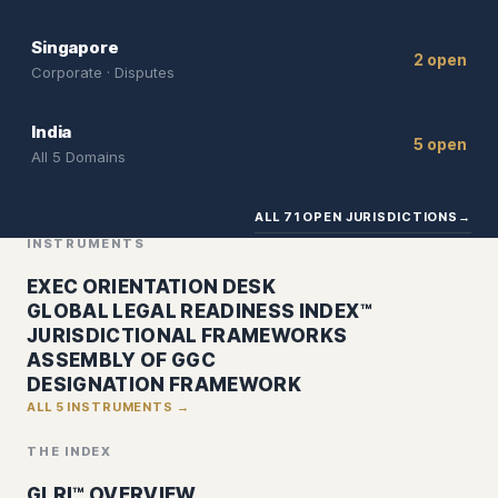
Singapore
2 open
Corporate · Disputes
India
5 open
All 5 Domains
ALL 71 OPEN JURISDICTIONS
→
INSTRUMENTS
EXEC ORIENTATION DESK
GLOBAL LEGAL READINESS INDEX™
JURISDICTIONAL FRAMEWORKS
ASSEMBLY OF GGC
DESIGNATION FRAMEWORK
ALL 5 INSTRUMENTS →
THE INDEX
GLRI™ OVERVIEW